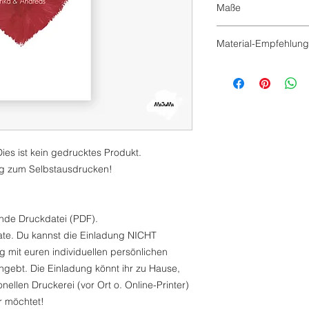
Maße
DIN A5 (14,8 x 21 c
Material-Empfehlung
250g Bilderdruck
 Dies ist kein gedrucktes Produkt.
g zum Selbstausdrucken!
ende Druckdatei (PDF).
late. Du kannst die Einladung NICHT
ng mit euren individuellen persönlichen
angebt. Die Einladung könnt ihr zu Hause,
ellen Druckerei (vor Ort o. Online-Printer)
hr möchtet!