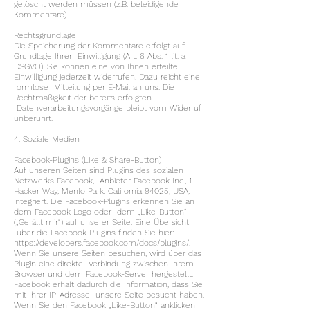
gelöscht werden müssen (z.B. beleidigende
Kommentare).
Rechtsgrundlage
Die Speicherung der Kommentare erfolgt auf
Grundlage Ihrer Einwilligung (Art. 6 Abs. 1 lit. a
DSGVO). Sie können eine von Ihnen erteilte
Einwilligung jederzeit widerrufen. Dazu reicht eine
formlose Mitteilung per E-Mail an uns. Die
Rechtmäßigkeit der bereits erfolgten
Datenverarbeitungsvorgänge bleibt vom Widerruf
unberührt.
4. Soziale Medien
Facebook-Plugins (Like & Share-Button)
Auf unseren Seiten sind Plugins des sozialen
Netzwerks Facebook, Anbieter Facebook Inc., 1
Hacker Way, Menlo Park, California 94025, USA,
integriert. Die Facebook-Plugins erkennen Sie an
dem Facebook-Logo oder dem „Like-Button“
(„Gefällt mir“) auf unserer Seite. Eine Übersicht
über die Facebook-Plugins finden Sie hier:
https://developers.facebook.com/docs/plugins/.
Wenn Sie unsere Seiten besuchen, wird über das
Plugin eine direkte Verbindung zwischen Ihrem
Browser und dem Facebook-Server hergestellt.
Facebook erhält dadurch die Information, dass Sie
mit Ihrer IP-Adresse unsere Seite besucht haben.
Wenn Sie den Facebook „Like-Button“ anklicken