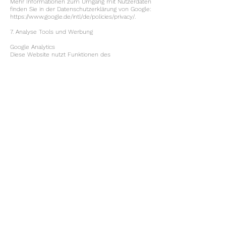
Mehr Informationen zum Umgang mit Nutzerdaten
finden Sie in der Datenschutzerklärung von Google:
https://www.google.de/intl/de/policies/privacy/.
7. Analyse Tools und Werbung
Google Analytics
Diese Website nutzt Funktionen des
Webanalysedienstes Google Analytics. Anbieter ist
die Google Inc., 1600 Amphitheatre Parkway,
Mountain View, CA 94043, USA.
Google Analytics verwendet so genannte „Cookies“.
Das sind Textdateien, die auf Ihrem Computer
gespeichert werden und die eine Analyse der
Benutzung der Website durch Sie ermöglichen. Die
durch den Cookie erzeugten Informationen über
Ihre Benutzung dieser Website werden in der
Regel an einen Server von Google in den USA
übertragen und dort gespeichert.
Die Speicherung von Google-Analytics-Cookies
erfolgt auf Grundlage von Art. 6 Abs. 1 lit. f DSGVO.
Der Websitebetreiber hat ein berechtigtes
Interesse an der Analyse des Nutzerverhaltens,
um sowohl sein Webangebot als auch seine
Werbung zu optimieren.
IP-Anonymisierung
Wir haben auf dieser Website die Funktion IP-
Anonymisierung aktiviert. Dadurch wird Ihre IP-
Adresse von Google innerhalb von Mitgliedstaaten