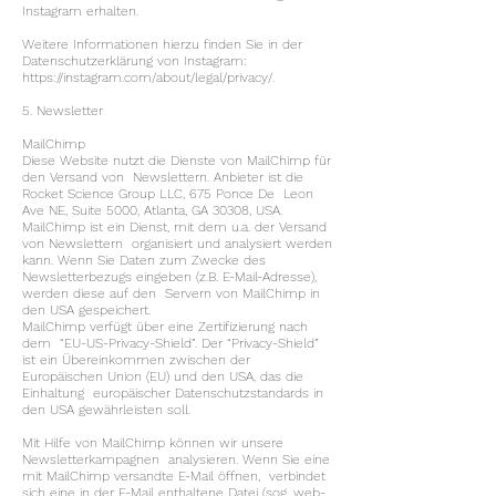
Instagram erhalten.
Weitere Informationen hierzu finden Sie in der
Datenschutzerklärung von Instagram:
https://instagram.com/about/legal/privacy/.
5. Newsletter
MailChimp
Diese Website nutzt die Dienste von MailChimp für
den Versand von Newslettern. Anbieter ist die
Rocket Science Group LLC, 675 Ponce De Leon
Ave NE, Suite 5000, Atlanta, GA 30308, USA.
MailChimp ist ein Dienst, mit dem u.a. der Versand
von Newslettern organisiert und analysiert werden
kann. Wenn Sie Daten zum Zwecke des
Newsletterbezugs eingeben (z.B. E-Mail-Adresse),
werden diese auf den Servern von MailChimp in
den USA gespeichert.
MailChimp verfügt über eine Zertifizierung nach
dem “EU-US-Privacy-Shield”. Der “Privacy-Shield”
ist ein Übereinkommen zwischen der
Europäischen Union (EU) und den USA, das die
Einhaltung europäischer Datenschutzstandards in
den USA gewährleisten soll.
Mit Hilfe von MailChimp können wir unsere
Newsletterkampagnen analysieren. Wenn Sie eine
mit MailChimp versandte E-Mail öffnen, verbindet
sich eine in der E-Mail enthaltene Datei (sog. web-