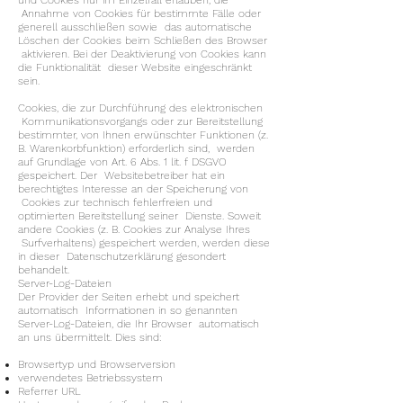
und Cookies nur im Einzelfall erlauben, die
Annahme von Cookies für bestimmte Fälle oder
generell ausschließen sowie das automatische
Löschen der Cookies beim Schließen des Browser
aktivieren. Bei der Deaktivierung von Cookies kann
die Funktionalität dieser Website eingeschränkt
sein.
Cookies, die zur Durchführung des elektronischen
Kommunikationsvorgangs oder zur Bereitstellung
bestimmter, von Ihnen erwünschter Funktionen (z.
B. Warenkorbfunktion) erforderlich sind, werden
auf Grundlage von Art. 6 Abs. 1 lit. f DSGVO
gespeichert. Der Websitebetreiber hat ein
berechtigtes Interesse an der Speicherung von
Cookies zur technisch fehlerfreien und
optimierten Bereitstellung seiner Dienste. Soweit
andere Cookies (z. B. Cookies zur Analyse Ihres
Surfverhaltens) gespeichert werden, werden diese
in dieser Datenschutzerklärung gesondert
behandelt.
Server-Log-Dateien
Der Provider der Seiten erhebt und speichert
automatisch Informationen in so genannten
Server-Log-Dateien, die Ihr Browser automatisch
an uns übermittelt. Dies sind:
Browsertyp und Browserversion
verwendetes Betriebssystem
Referrer URL