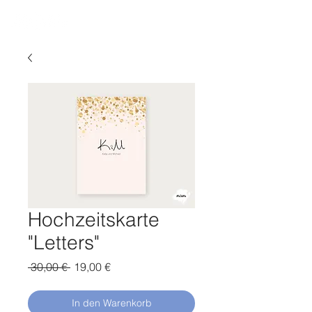
Hochzeitskarte
"Letters"
Standardpreis
Sale-
 30,00 € 
19,00 €
Preis
In den Warenkorb