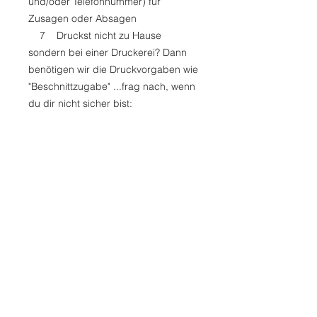
und/oder Telefonnummer) für
Zusagen oder Absagen
7 Druckst nicht zu Hause
sondern bei einer Druckerei? Dann
benötigen wir die Druckvorgaben wie
"Beschnittzugabe" ...frag nach, wenn
du dir nicht sicher bist:
marcel@fetzberger.de
8 deine eMail-Adresse für den
weiteren Ablauf
Sonderwünsche?
Möchtest du die Datei in einer
anderen Größe erhalten?
Mail mir einfach und wir schauen, ob
wir deinen individuellen Wunsch
berücksichtigen können – bitte frag
vor deinem Bestellungvorgang, da
ggf. zusätzliche Kosten entstehen