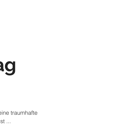
ch
Portraits
Blog
ag
eine traumhafte 
t ...