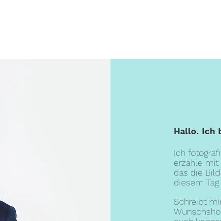
Home
Hochzeitsreportagen
Babybau
Hallo. Ich 
Ich fotograf
erzähle
mit
das die Bil
diesem Tag 
Schreibt mi
Wunschshoot