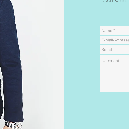
euch
kenne